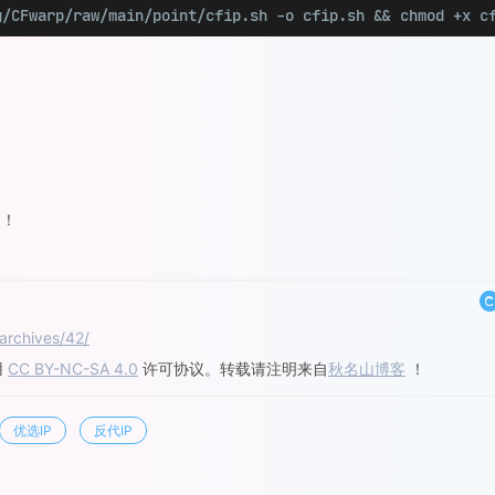
g/CFwarp/raw/main/point/cfip.sh -o cfip.sh && chmod +x c
！！
archives/42/
用
CC BY-NC-SA 4.0
许可协议。转载请注明来自
秋名山博客
！
优选IP
反代IP