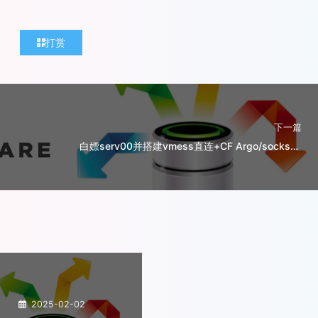
打赏
下一篇
白嫖serv00并搭建vmess直连+CF Argo/socks5/hy2/tuic5，并解锁ChatGPT
2025-02-02