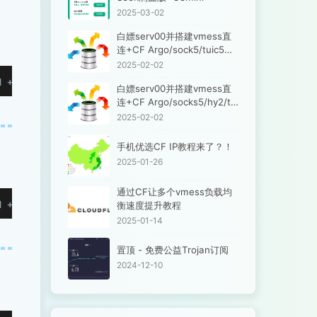
2025-03-02
白嫖serv00并搭建vmess直
连+CF Argo/sock5/tuic5，
并解锁ChatGPT
2025-02-02
d +x cf.sh && bash cf.sh
白嫖serv00并搭建vmess直
连+CF Argo/socks5/hy2/tui
c5，并解锁ChatGPT
2025-02-02
手机优选CF IP教程来了？！
2025-01-26
通过CF让多个vmess负载均
d +x CFcdnym.sh && bash CFcdnym.sh
衡速度提升教程
2025-01-14
置顶 - 免费公益Trojan订阅
2024-12-10