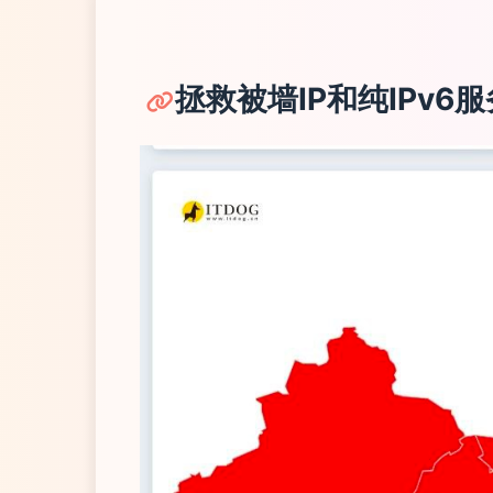
拯救被墙IP和纯IPv6