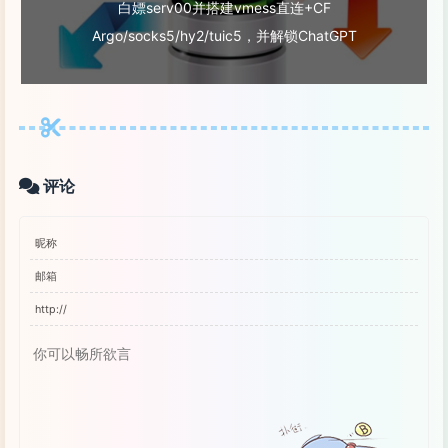
白嫖serv00并搭建vmess直连+CF
Argo/socks5/hy2/tuic5，并解锁ChatGPT
评论